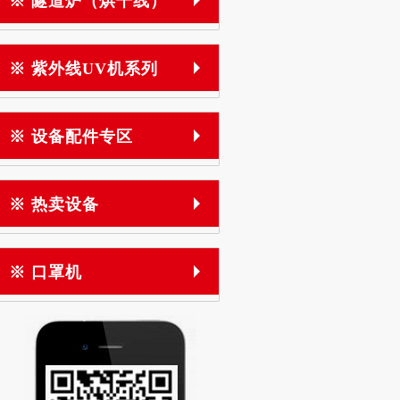
※ 隧道炉（烘干线）
※ 紫外线UV机系列
※ 设备配件专区
※ 热卖设备
※ 口罩机