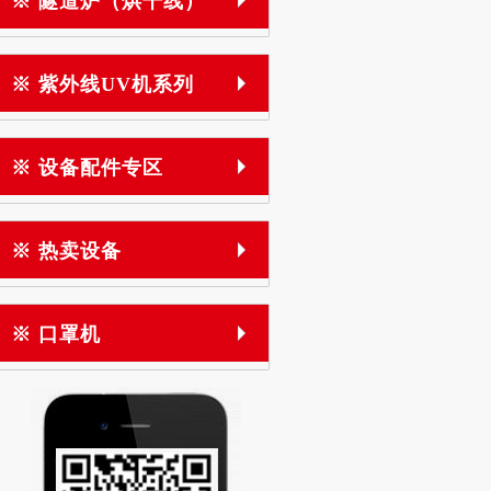
※ 隧道炉（烘干线）
※ 紫外线UV机系列
※ 设备配件专区
※ 热卖设备
※ 口罩机